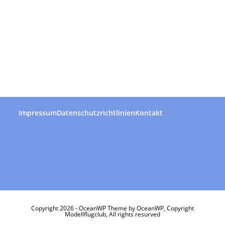
Impressum
Datenschutzrichtlinien
Kontakt
Copyright 2026 - OceanWP Theme by OceanWP, Copyright
Modellflugclub, All rights resurved